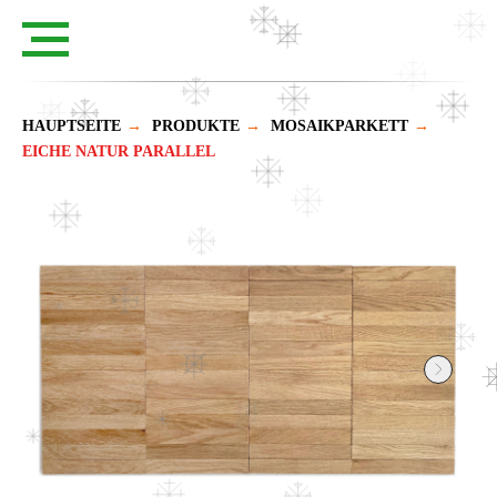
HAUPTSEITE
→
PRODUKTE
→
MOSAIKPARKETT
→
EICHE NATUR PARALLEL